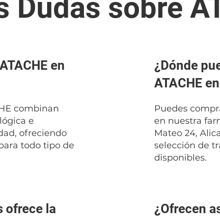
s Dudas sobre 
r ATACHE en
¿Dónde pu
ATACHE en 
CHE combinan
Puedes compr
lógica e
en nuestra far
dad, ofreciendo
Mateo 24, Alic
para todo tipo de
selección de t
disponibles.
 ofrece la
¿Ofrecen a